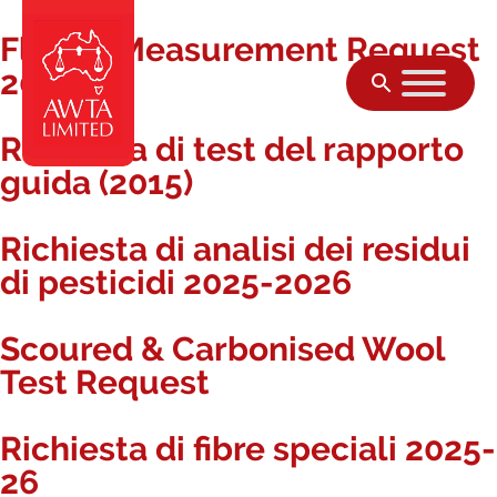
Fleece Measurement Request
Vai al contenuto
2025-26
Richiesta di test del rapporto
guida (2015)
Richiesta di analisi dei residui
di pesticidi 2025-2026
Scoured & Carbonised Wool
Test Request
Richiesta di fibre speciali 2025-
26