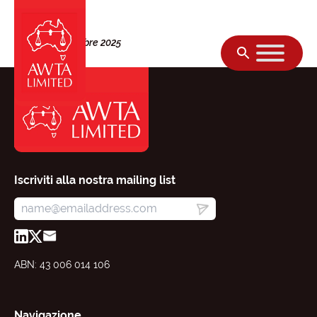
Vai al contenuto
Giovedì, 02 ottobre 2025
Iscriviti alla nostra mailing list
ABN: 43 006 014 106
Navigazione