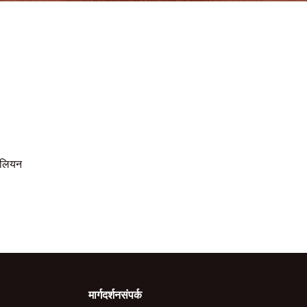
िलियन
मार्गदर्शन
संपर्क