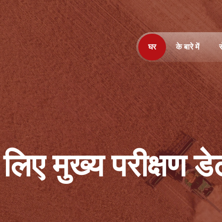
घर
के बारे में
स
िए मुख्य परीक्षण डे