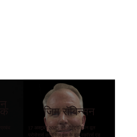
सन
शक
जिम रॉबिन्सन
्रबंध
17 अक्टूबर 2025 को ऑस्ट्रेलियन वूल
प्रोसेसर्स काउंसिल इंक के वूल स्कॉरर्स एंड