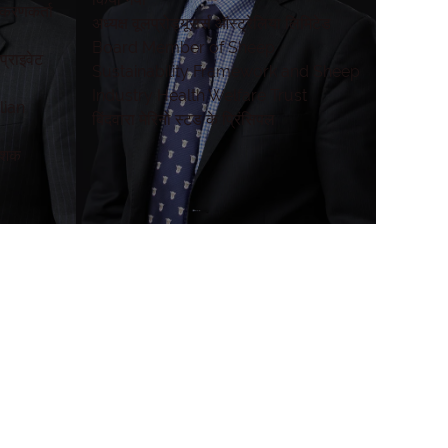
्करणकर्ता
अध्यक्ष वूलप्रोड्यूसर्स ऑस्ट्रेलिया लिमिटेड
Board Member of Sheep
प्राइवेट
Sustainability Framework and Sheep
Industry Health Welfare Trust
lian
बिंदवारा मेरिनो स्टड के प्रिंसिपल
देशक