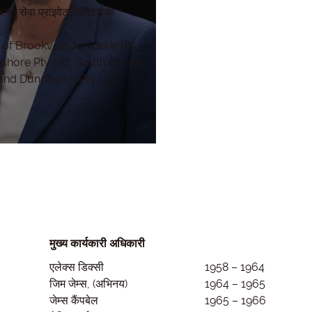
जनन सेवा प्राइवेट लिमिटेड के
 of Brookvale Jerilderie Pty
nshore Pty Ltd, South Coree
 and Dunchurch Pty Ltd
मुख्य कार्यकारी अधिकारी
एलेक्स डिक्सी
1958 – 1964
जिम जेम्स, (अभिनय)
1964 – 1965
जेम्स कैंपबेल
1965 – 1966