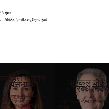
WMA इंक)
 लिमिटेड (एनसीडब्ल्यूबीएसए इंक)
क्जेंड्रा गार्टमैन
माइकल जैक्
– उपसभापति
- प्रबंध निदे
022 को AWTA लिमिटेड के सदस्यों द्वारा एक
क के रूप में नियुक्त किया गया
21 मई 2001 से AWTA लिमिटेड के प
022 को उप-अध्यक्ष नियुक्त किया गया
निदेशक