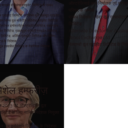
ऑस्ट्रेलियाई ऊन निर्यातक एवं प्रसंस
फ़ाइबर होल्डिंग्स प्राइवेट लिमिटेड के प्रबंध
परिषद के अध्यक्ष
ल प्राइवेट लिमिटेड, प्रीमियम वूल (डब्ल्यूए) प्राइवेट
प्रबंध निदेशक, एंडेवर वूल एक्सपोर्ट्स 
 जोन्स वूल मार्केटिंग सर्विसेज प्राइवेट लिमिटेड,
लिमिटेड
स्टोरल इन्वेस्टमेंट्स प्राइवेट लिमिटेड, एडब्ल्यूएन
Alternate Director for Austra
वेट लिमिटेड, एडब्ल्यूएन प्रॉपर्टी प्राइवेट लिमिटेड,
 लिमिटेड, अर्लिया प्राइवेट लिमिटेड और जेमिना
Wool Exchange Ltd
टेड के निदेशक
नेल्याम्बो वूल प्राइवेट लिमिटेड के नि
ूल एक्सचेंज लिमिटेड के वैकल्पिक निदेशक
िशेल हम्फ्रीज़
र 2023 को ऑस्ट्रेलियन वूल
िमिटेड के लिए नामित निदेशक नियुक्त
यन वूल इनोवेशन लिमिटेड के निदेशक