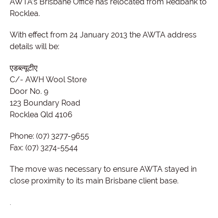
AWTA’s Brisbane Office has relocated from Redbank to
Rocklea.
With effect from 24 January 2013 the AWTA address
details will be:
एडब्ल्यूटीए
C/- AWH Wool Store
Door No. 9
123 Boundary Road
Rocklea Qld 4106
Phone: (07) 3277-9655
Fax: (07) 3274-5544
The move was necessary to ensure AWTA stayed in
close proximity to its main Brisbane client base.
.