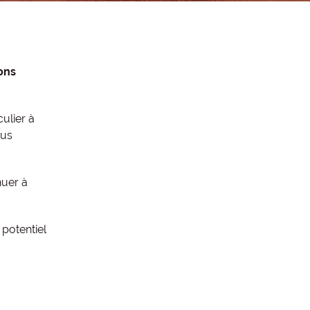
ions
ulier à
ous
nuer à
potentiel