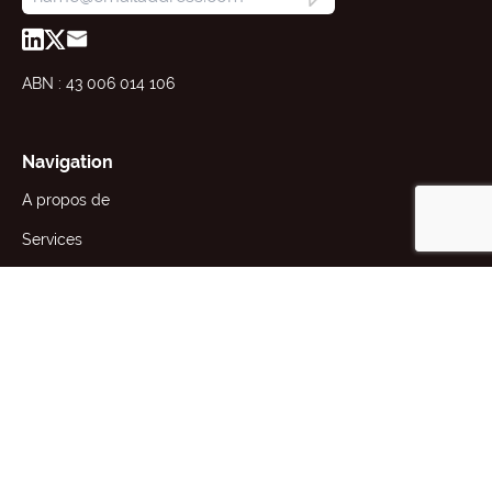
ABN : 43 006 014 106
Navigation
A propos de
Services
Ressources
Actualités
Entreprises
Contact
Siège social
70 Robertson St, Kensington,