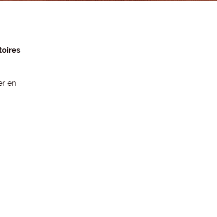
toires
er en