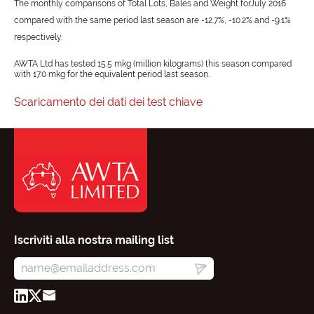
The monthly comparisons of Total Lots, Bales and Weight forJuly 2016
compared with the same period last season are -12.7%, -10.2% and -9.1%
respectively.
AWTA Ltd has tested 15.5 mkg (million kilograms) this season compared
with 17.0 mkg for the equivalent period last season.
Scaricamento dei dati dei test chiave
Iscriviti alla nostra mailing list