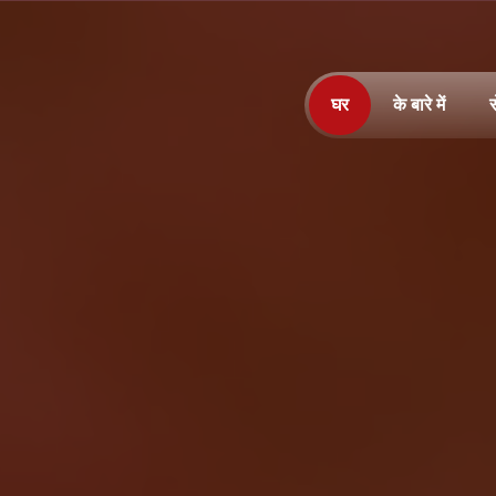
घर
के बारे में
स