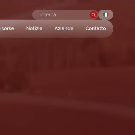
isorse
Notizie
Aziende
Contatto