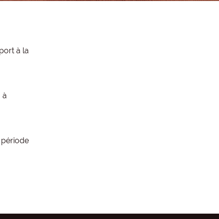
ort à la
 à
 période