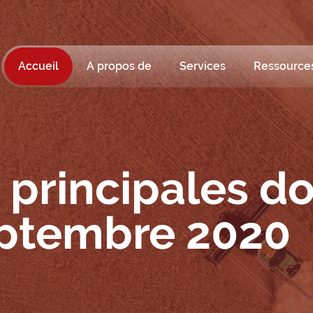
Accueil
A propos de
Services
Ressource
principales d
eptembre 2020