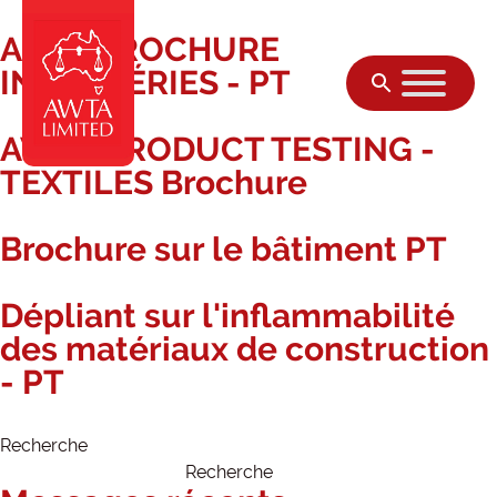
ACCL BROCHURE
Skip to content
INTEMPÉRIES - PT
AWTA PRODUCT TESTING -
TEXTILES Brochure
Brochure sur le bâtiment PT
Dépliant sur l'inflammabilité
des matériaux de construction
- PT
Recherche
Recherche