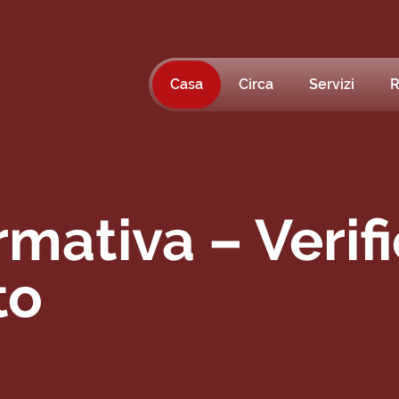
Casa
Circa
Servizi
R
mativa – Verif
to