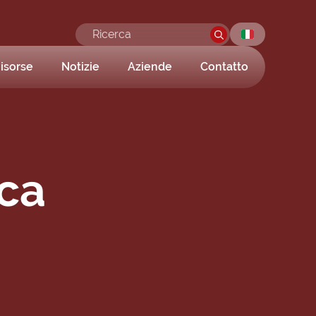
isorse
Notizie
Aziende
Contatto
ica