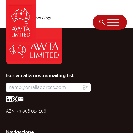
Vai al contenuto
Giovedì, 02 ottobre 2025
Iscriviti alla nostra mailing list
ABN: 43 006 014 106
Navigazione