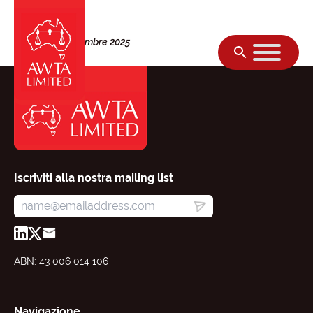
Vai al contenuto
Venerdì 12 settembre 2025
Iscriviti alla nostra mailing list
ABN: 43 006 014 106
Navigazione